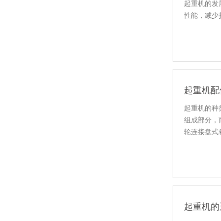
起重机的发
性能，减少
起重机配
起重机的种
组成部分，
轮连接盘式
减速器底座
符合规则就
起重机的