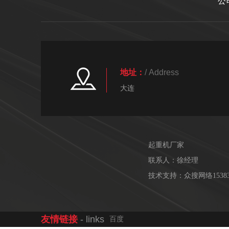
公
地址：
/ Address
大连
起重机厂家
联系人：徐经理
技术支持：众搜网络153839
友情链接
- links
百度