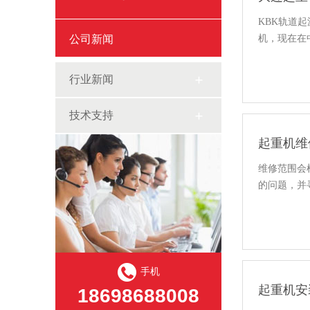
KBK轨道起
公司新闻
机，现在在
行业新闻
技术支持
起重机维
维修范围会
的问题，并
手机
起重机安
18698688008